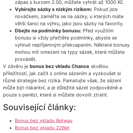
zápas s kurzem 2.00, můžete vyhrát až 1000 Kč.
Vybírejte sázky s nízkým rizikem:
Pokud jste
nováčkem, zaměřte se na sázky, u kterých máte
větší šanci na výhru, jako jsou sázky na favority.
Dbejte na podmínky bonusu:
Před využitím
bonusu si vždy přečtěte podmínky, abyste se
vyhnuli nepříjemným překvapením. Některé bonusy
mohou mít omezení na typy sázek, které můžete
provádět.
V závěru je
bonus bez vkladu Chance
skvělou
příležitostí, jak začít s online sázením a vyzkoušet si
různé strategie bez rizika. Pamatujte však, že sázení
může být riskantní, a je důležité sázet zodpovědně a
pouze s penězi, které si můžete dovolit ztratit.
Související články:
Bonus bez vkladu Betway
Bonus bez vkladu 22Bet