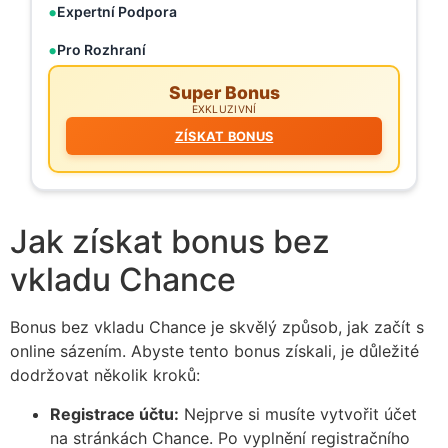
Expertní Podpora
Pro Rozhraní
Super Bonus
EXKLUZIVNÍ
ZÍSKAT BONUS
Jak získat bonus bez
vkladu Chance
Bonus bez vkladu Chance je skvělý způsob, jak začít s
online sázením. Abyste tento bonus získali, je důležité
dodržovat několik kroků:
Registrace účtu:
Nejprve si musíte vytvořit účet
na stránkách Chance. Po vyplnění registračního