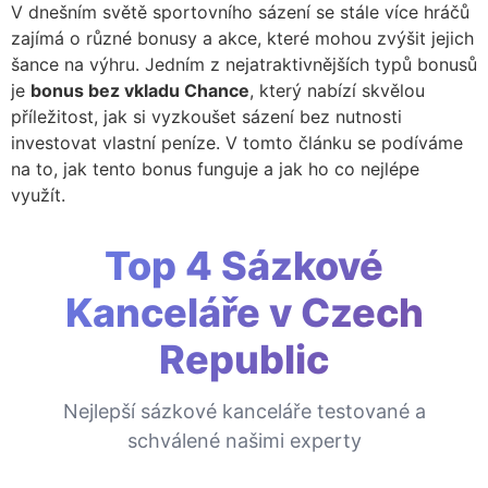
V dnešním světě sportovního sázení se stále více hráčů
zajímá o různé bonusy a akce, které mohou zvýšit jejich
šance na výhru. Jedním z nejatraktivnějších typů bonusů
je
bonus bez vkladu Chance
, který nabízí skvělou
příležitost, jak si vyzkoušet sázení bez nutnosti
investovat vlastní peníze. V tomto článku se podíváme
na to, jak tento bonus funguje a jak ho co nejlépe
využít.
Top 4 Sázkové
Kanceláře v Czech
Republic
Nejlepší sázkové kanceláře testované a
schválené našimi experty