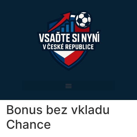
Bonus bez vkladu
Chance