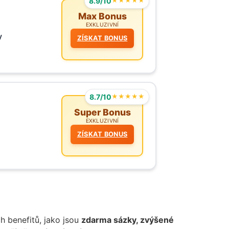
8.9/10
★★★★★
Max Bonus
EXKLUZIVNÍ
y
ZÍSKAT BONUS
8.7/10
★★★★★
Super Bonus
EXKLUZIVNÍ
ZÍSKAT BONUS
h benefitů, jako jsou
zdarma sázky, zvýšené