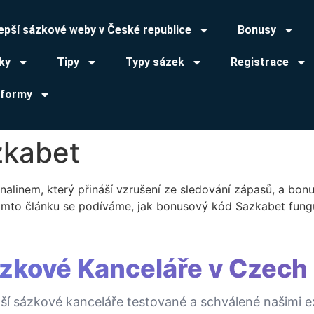
lepší sázkové weby v České republice
Bonusy
ky
Tipy
Typy sázek
Registrace
tformy
zkabet
alinem, který přináší vzrušení ze sledování zápasů, a bonu
mto článku se podíváme, jak bonusový kód Sazkabet funguje
zkové Kanceláře v Czech
pší sázkové kanceláře testované a schválené našimi e