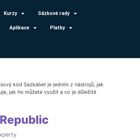
Kurzy
Sázkové rady
Aplikace
Platby
sový kód Sazkabet je jedním z nástrojů, jak
, jak ho můžete využít a co je důležité
 Republic
xperty