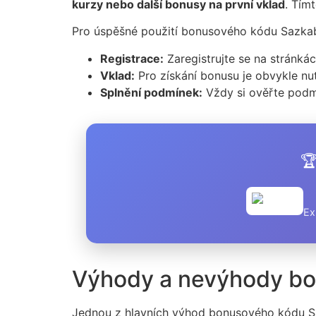
kurzy nebo další bonusy na první vklad
. Tím
Pro úspěšné použití bonusového kódu Sazkabe
Registrace:
Zaregistrujte se na stránká
Vklad:
Pro získání bonusu je obvykle nut
Splnění podmínek:
Vždy si ověřte podm

Ex
Výhody a nevýhody b
Jednou z hlavních výhod bonusového kódu S