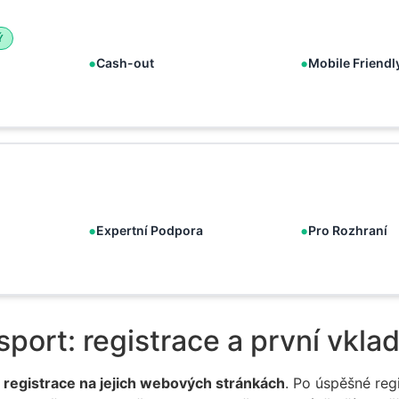
Ý
Cash-out
Mobile Friendl
Expertní Podpora
Pro Rozhraní
port: registrace a první vkla
e
registrace na jejich webových stránkách
. Po úspěšné regi