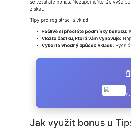
se vztahuje bonus. Nezapomeňte, že výše bon
získat.
Tipy pro registraci a vklad:
Pečlivě si přečtěte podmínky bonusu:
K
Vložte částku, která vám vyhovuje:
Např
Vyberte vhodný způsob vkladu:
Rychlé 

Ex
Jak využít bonus u Tip