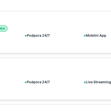
ÁNKA
Podpora 24/7
Mobilní App
Podpora 24/7
Live Streamin