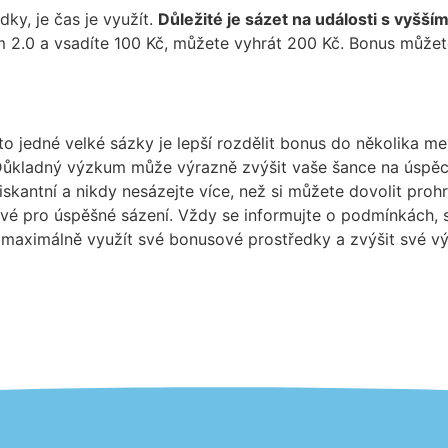
ky, je čas je využít.
Důležité je sázet na události s vyšším
2.0 a vsadíte 100 Kč, můžete vyhrát 200 Kč. Bonus můžete 
o jedné velké sázky je lepší rozdělit bonus do několika me
ůkladný výzkum může výrazně zvýšit vaše šance na úspěc
iskantní a nikdy nesázejte více, než si můžete dovolit prohr
ové pro úspěšné sázení. Vždy se informujte o podmínkách, s
 maximálně využít své bonusové prostředky a zvýšit své vý