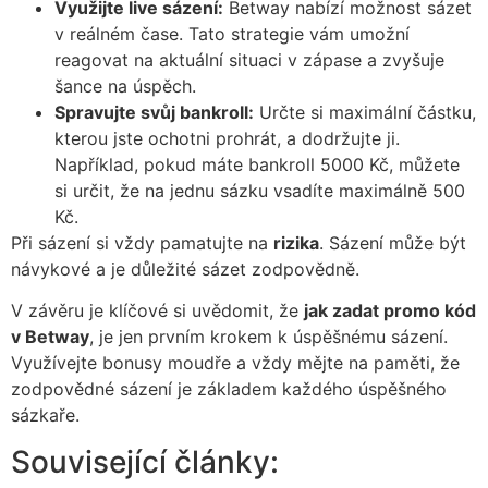
Využijte live sázení:
Betway nabízí možnost sázet
v reálném čase. Tato strategie vám umožní
reagovat na aktuální situaci v zápase a zvyšuje
šance na úspěch.
Spravujte svůj bankroll:
Určte si maximální částku,
kterou jste ochotni prohrát, a dodržujte ji.
Například, pokud máte bankroll 5000 Kč, můžete
si určit, že na jednu sázku vsadíte maximálně 500
Kč.
Při sázení si vždy pamatujte na
rizika
. Sázení může být
návykové a je důležité sázet zodpovědně.
V závěru je klíčové si uvědomit, že
jak zadat promo kód
v Betway
, je jen prvním krokem k úspěšnému sázení.
Využívejte bonusy moudře a vždy mějte na paměti, že
zodpovědné sázení je základem každého úspěšného
sázkaře.
Související články: