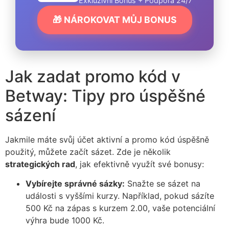
Exkluzivní Bonus + Podpora 24/7
🎁 NÁROKOVAT MŮJ BONUS
Jak zadat promo kód v
Betway: Tipy pro úspěšné
sázení
Jakmile máte svůj účet aktivní a promo kód úspěšně
použitý, můžete začít sázet. Zde je několik
strategických rad
, jak efektivně využít své bonusy:
Vybírejte správné sázky:
Snažte se sázet na
události s vyššími kurzy. Například, pokud sázíte
500 Kč na zápas s kurzem 2.00, vaše potenciální
výhra bude 1000 Kč.