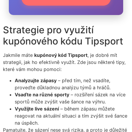
Strategie pro využití
kupónového kódu Tipsport
Jakmile máte
kupónový kód Tipsport
, je dobré mít
strategii, jak ho efektivně využít. Zde jsou některé tipy,
které vám mohou pomoci:
Analyzujte zápasy
– před tím, než vsadíte,
proveďte důkladnou analýzu týmů a hráčů.
Vsaďte na různé sporty
– rozšíření sázek na více
sportů může zvýšit vaše šance na výhru.
Využijte live sázení
– během zápasu můžete
reagovat na aktuální situaci a tím zvýšit své šance
na úspěch.
Pamatujte, že sázení nese svá rizika, a proto je důležité