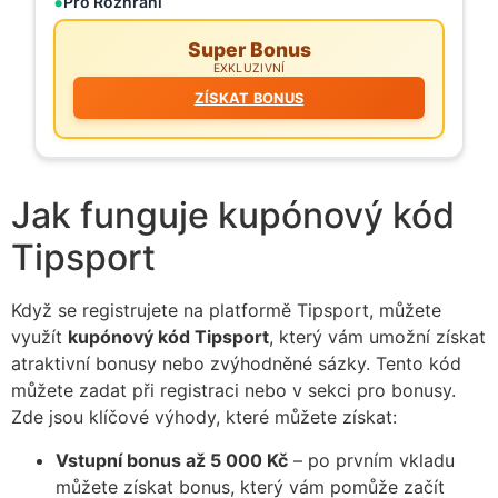
Pro Rozhraní
Super Bonus
EXKLUZIVNÍ
ZÍSKAT BONUS
Jak funguje kupónový kód
Tipsport
Když se registrujete na platformě Tipsport, můžete
využít
kupónový kód Tipsport
, který vám umožní získat
atraktivní bonusy nebo zvýhodněné sázky. Tento kód
můžete zadat při registraci nebo v sekci pro bonusy.
Zde jsou klíčové výhody, které můžete získat:
Vstupní bonus až 5 000 Kč
– po prvním vkladu
můžete získat bonus, který vám pomůže začít