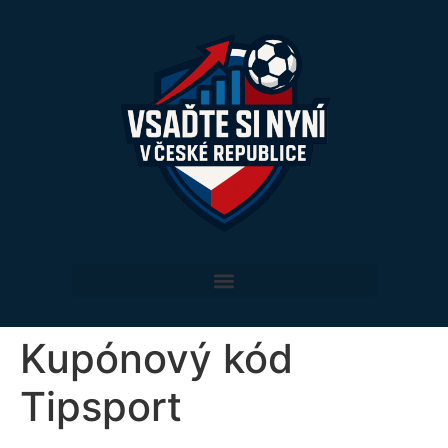
Kupónový kód
Tipsport