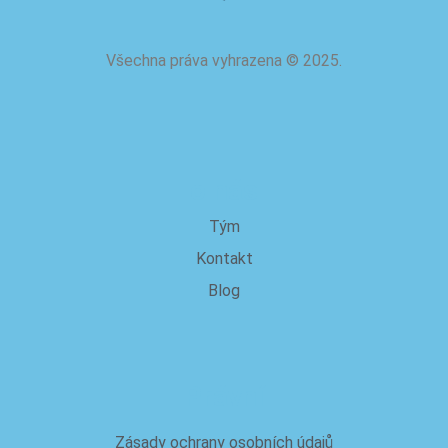
Všechna práva vyhrazena
©
2025.
o nás
Tým
Kontakt
Blog
Právní
Zásady ochrany osobních údajů