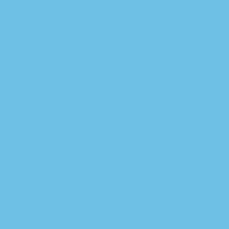
Blog Archives
Check out our tips on
sports markets and make
the right guess