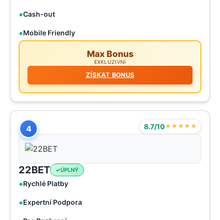
Cash-out
Mobile Friendly
Max Bonus
EXKLUZIVNÍ
ZÍSKAT BONUS
8.7/10
★★★★★
4
22BET
ÚPLNÝ
Rychlé Platby
Expertní Podpora