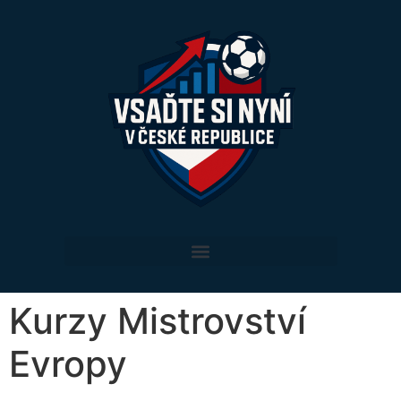
Kurzy Mistrovství
Evropy