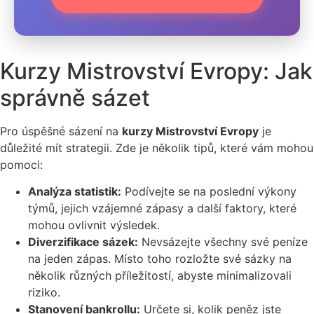
Kurzy Mistrovství Evropy: Jak
správně sázet
Pro úspěšné sázení na
kurzy Mistrovství Evropy
je
důležité mít strategii. Zde je několik tipů, které vám mohou
pomoci:
Analýza statistik:
Podívejte se na poslední výkony
týmů, jejich vzájemné zápasy a další faktory, které
mohou ovlivnit výsledek.
Diverzifikace sázek:
Nevsázejte všechny své peníze
na jeden zápas. Místo toho rozložte své sázky na
několik různých příležitostí, abyste minimalizovali
riziko.
Stanovení bankrollu:
Určete si, kolik peněz jste