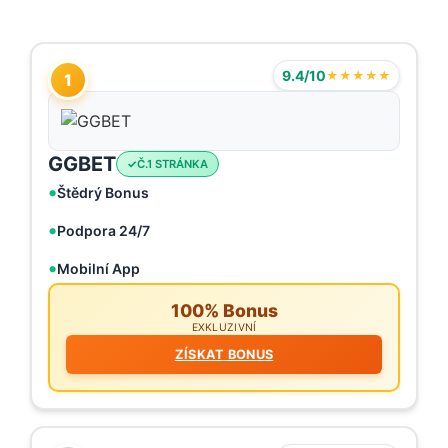
9.4/10
★★★★★
1
GGBET
Č.1 STRÁNKA
Štědrý Bonus
Podpora 24/7
Mobilní App
100% Bonus
EXKLUZIVNÍ
ZÍSKAT BONUS