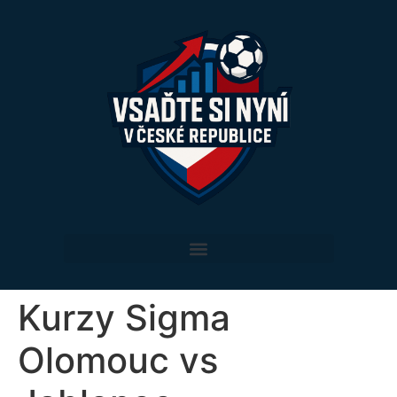
Kurzy Sigma
Olomouc vs