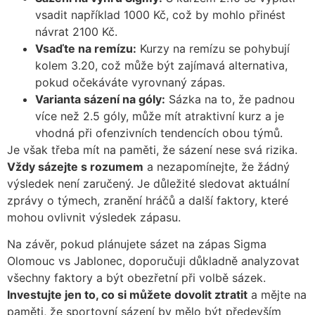
vsadit například 1000 Kč, což by mohlo přinést
návrat 2100 Kč.
Vsaďte na remízu:
Kurzy na remízu se pohybují
kolem 3.20, což může být zajímavá alternativa,
pokud očekáváte vyrovnaný zápas.
Varianta sázení na góly:
Sázka na to, že padnou
více než 2.5 góly, může mít atraktivní kurz a je
vhodná při ofenzivních tendencích obou týmů.
Je však třeba mít na paměti, že sázení nese svá rizika.
Vždy sázejte s rozumem
a nezapomínejte, že žádný
výsledek není zaručený. Je důležité sledovat aktuální
zprávy o týmech, zranění hráčů a další faktory, které
mohou ovlivnit výsledek zápasu.
Na závěr, pokud plánujete sázet na zápas Sigma
Olomouc vs Jablonec, doporučuji důkladně analyzovat
všechny faktory a být obezřetní při volbě sázek.
Investujte jen to, co si můžete dovolit ztratit
a mějte na
paměti, že sportovní sázení by mělo být především