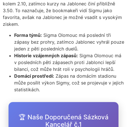
kolem 2.10, zatímco kurzy na Jablonec činí přibližně
3.50. To naznačuje, že bookmakeři vidí Sigmu jako
favorita, avšak na Jablonec je možné vsadit s vysokým
ziskem.
Forma týmů:
Sigma Olomouc má poslední tři
zápasy bez prohry, zatímco Jablonec vyhrál pouze
jeden z pěti posledních duelů.
Historie vzájemných zápasů:
Sigma Olomouc má
v posledních pěti zápasech proti Jablonci lepší
bilanci, což může hrát roli v psychologii hráčů.
Domácí prostředí:
Zápas na domácím stadionu
může posílit výkon Sigmy, což se projevuje v jejich
statistikách.
🏆 Naše Doporučená Sázková
Kancelář č.1