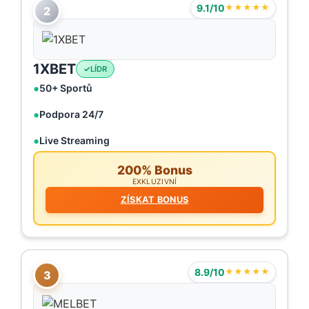
9.1/10
★★★★★
2
1XBET
LÍDR
50+ Sportů
Podpora 24/7
Live Streaming
200% Bonus
EXKLUZIVNÍ
ZÍSKAT BONUS
8.9/10
★★★★★
3