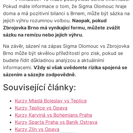
Pokud máte informace o tom, že Sigma Olomouc hraje
doma a má pozitivní bilanci s Brnem, může být sázka na
jejich výhru rozumnou volbou.
Naopak, pokud
Zbrojovka Brno má vynikající formu, můžete zvážit
sázku na remízu nebo jejich výhru.
Na závěr, sázení na zápas Sigma Olomouc vs Zbrojovka
Brno může být skvělou příležitostí pro zisk, pokud se
budete řídit důkladnou analýzou a aktuálními
informacemi.
Vždy si však uvědomte rizika spojená se
sázením a sázejte zodpovědně.
Související články:
Kurzy Mladá Boleslav vs Teplice
Kurzy Teplice vs Opava
Kurzy Karviná vs Bohemians Praha
Kurzy Sparta Praha vs Baník Ostrava
Kurzy Zlín vs Opava