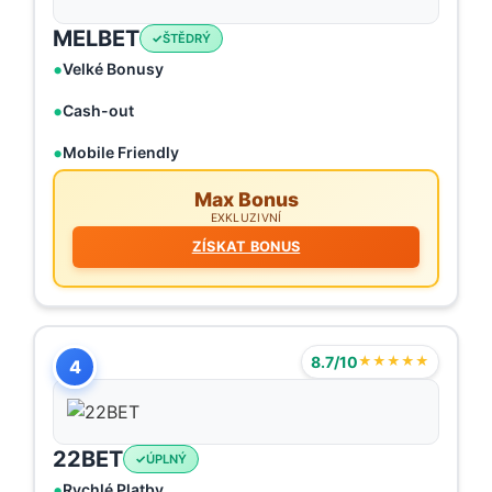
MELBET
ŠTĚDRÝ
Velké Bonusy
Cash-out
Mobile Friendly
Max Bonus
EXKLUZIVNÍ
ZÍSKAT BONUS
8.7/10
★★★★★
4
22BET
ÚPLNÝ
Rychlé Platby