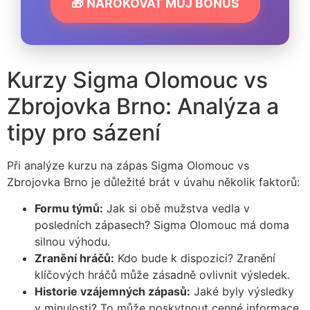
🎁 NÁROKOVAT MŮJ BONUS
Kurzy Sigma Olomouc vs
Zbrojovka Brno: Analýza a
tipy pro sázení
Při analýze kurzu na zápas Sigma Olomouc vs
Zbrojovka Brno je důležité brát v úvahu několik faktorů:
Formu týmů:
Jak si obě mužstva vedla v
posledních zápasech? Sigma Olomouc má doma
silnou výhodu.
Zranění hráčů:
Kdo bude k dispozici? Zranění
klíčových hráčů může zásadně ovlivnit výsledek.
Historie vzájemných zápasů:
Jaké byly výsledky
v minulosti? To může poskytnout cenné informace.