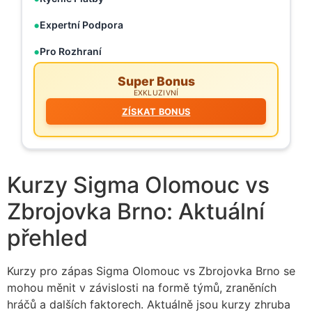
Expertní Podpora
Pro Rozhraní
Super Bonus
EXKLUZIVNÍ
ZÍSKAT BONUS
Kurzy Sigma Olomouc vs
Zbrojovka Brno: Aktuální
přehled
Kurzy pro zápas Sigma Olomouc vs Zbrojovka Brno se
mohou měnit v závislosti na formě týmů, zraněních
hráčů a dalších faktorech. Aktuálně jsou kurzy zhruba