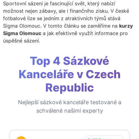
Sportovní sázení je fascinující svět, který nabízí
možnost nejen zábavy, ale i finančního zisku. V české
fotbalové lize se jedním z atraktivních týmů stává
Sigma Olomouc. V tomto článku se zaměříme na
kurzy
Sigma Olomouc
a jak efektivně využít informace pro
úspěšné sázení.
Top 4 Sázkové
Kanceláře v Czech
Republic
Nejlepší sázkové kanceláře testované a
schválené našimi experty