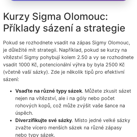
Kurzy Sigma Olomouc:
Příklady sázení a strategie
Pokud se rozhodnete vsadit na zápas Sigmy Olomouc,
je důležité mít strategii. Například, pokud se kurzy na
vítězství Sigmy pohybují kolem 2.50 a vy se rozhodnete
vsadit 1000 Kč, potencionální výhra by byla 2500 Kč
(včetně vaší sázky). Zde je několik tipů pro efektivní
sázení:
Vsaďte na různé typy sázek
. Můžete zkusit sázet
nejen na vítězství, ale i na góly nebo počet
rohových kopů, což může zvýšit vaše šance na
úspěch.
Diverzifikujte své sázky
. Místo jedné velké sázky
zvažte vícero menších sázek na různé zápasy
nebo typy sázek.