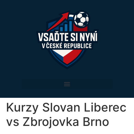
Kurzy Slovan Liberec
vs Zbrojovka Brno