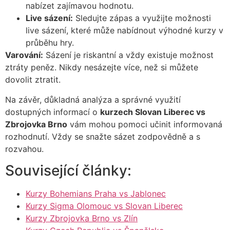
nabízet zajímavou hodnotu.
Live sázení:
Sledujte zápas a využijte možnosti
live sázení, které může nabídnout výhodné kurzy v
průběhu hry.
Varování:
Sázení je riskantní a vždy existuje možnost
ztráty peněz. Nikdy nesázejte více, než si můžete
dovolit ztratit.
Na závěr, důkladná analýza a správné využití
dostupných informací o
kurzech Slovan Liberec vs
Zbrojovka Brno
vám mohou pomoci učinit informovaná
rozhodnutí. Vždy se snažte sázet zodpovědně a s
rozvahou.
Související články:
Kurzy Bohemians Praha vs Jablonec
Kurzy Sigma Olomouc vs Slovan Liberec
Kurzy Zbrojovka Brno vs Zlín