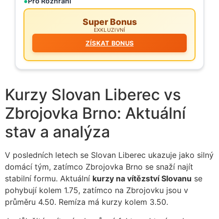
Pro Rozhraní
Super Bonus
EXKLUZIVNÍ
ZÍSKAT BONUS
Kurzy Slovan Liberec vs
Zbrojovka Brno: Aktuální
stav a analýza
V posledních letech se Slovan Liberec ukazuje jako silný
domácí tým, zatímco Zbrojovka Brno se snaží najít
stabilní formu. Aktuální
kurzy na vítězství Slovanu
se
pohybují kolem 1.75, zatímco na Zbrojovku jsou v
průměru 4.50. Remíza má kurzy kolem 3.50.