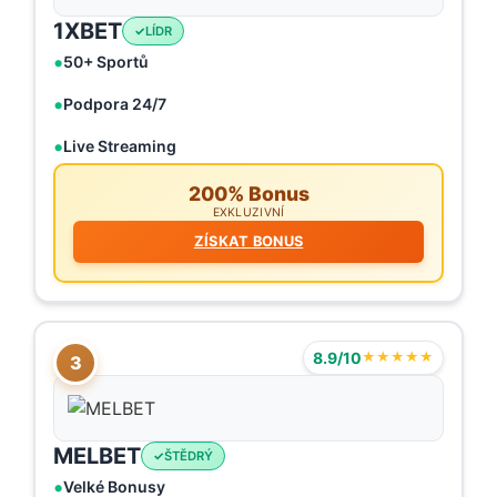
1XBET
LÍDR
50+ Sportů
Podpora 24/7
Live Streaming
200% Bonus
EXKLUZIVNÍ
ZÍSKAT BONUS
8.9/10
★★★★★
3
MELBET
ŠTĚDRÝ
Velké Bonusy