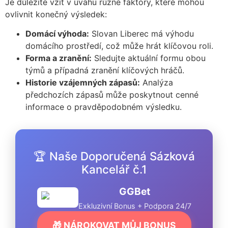
Je důležité vzít v úvahu různé faktory, které mohou
ovlivnit konečný výsledek:
Domácí výhoda:
Slovan Liberec má výhodu
domácího prostředí, což může hrát klíčovou roli.
Forma a zranění:
Sledujte aktuální formu obou
týmů a případná zranění klíčových hráčů.
Historie vzájemných zápasů:
Analýza
předchozích zápasů může poskytnout cenné
informace o pravděpodobném výsledku.
🏆 Naše Doporučená Sázková
Kancelář č.1
GGBet
Exkluzivní Bonus + Podpora 24/7
🎁 NÁROKOVAT MŮJ BONUS