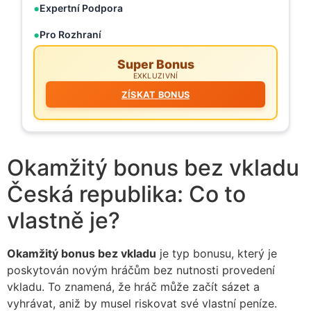
Expertní Podpora
Pro Rozhraní
Super Bonus
EXKLUZIVNÍ
ZÍSKAT BONUS
Okamžitý bonus bez vkladu
Česká republika: Co to
vlastně je?
Okamžitý bonus bez vkladu
je typ bonusu, který je
poskytován novým hráčům bez nutnosti provedení
vkladu. To znamená, že hráč může začít sázet a
vyhrávat, aniž by musel riskovat své vlastní peníze.