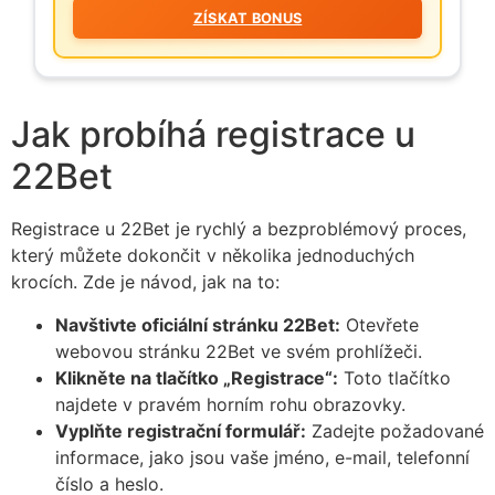
ZÍSKAT BONUS
Jak probíhá registrace u
22Bet
Registrace u 22Bet je rychlý a bezproblémový proces,
který můžete dokončit v několika jednoduchých
krocích. Zde je návod, jak na to:
Navštivte oficiální stránku 22Bet:
Otevřete
webovou stránku 22Bet ve svém prohlížeči.
Klikněte na tlačítko „Registrace“:
Toto tlačítko
najdete v pravém horním rohu obrazovky.
Vyplňte registrační formulář:
Zadejte požadované
informace, jako jsou vaše jméno, e-mail, telefonní
číslo a heslo.