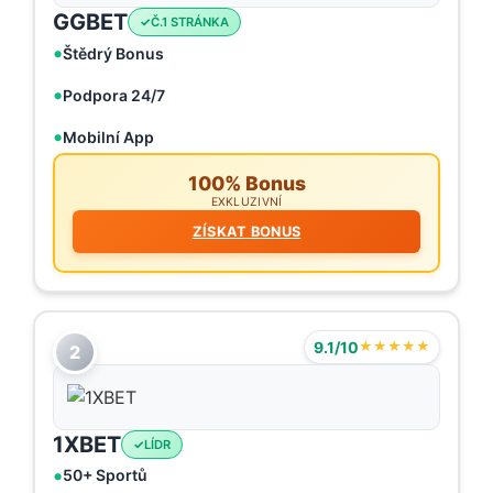
GGBET
Č.1 STRÁNKA
Štědrý Bonus
Podpora 24/7
Mobilní App
100% Bonus
EXKLUZIVNÍ
ZÍSKAT BONUS
9.1/10
★★★★★
2
1XBET
LÍDR
50+ Sportů