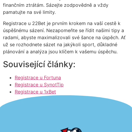
finančním ztrátám. Sázejte zodpovědně a vždy
pamatujte na své limity.
Registrace u 22Bet je prvním krokem na vaší cestě k
úspěšnému sázení. Nezapomeňte se řídit našimi tipy a
radami, abyste maximalizovali své šance na úspěch. Ať
už se rozhodnete sázet na jakýkoli sport, důkladné
plánování a analýza jsou klíčem k vašemu úspěchu.
Související články:
Registrace u Fortuna
Registrace u SynotTip
Registrace u 1xBet