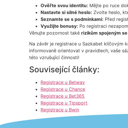
Ověřte svou identitu:
Mějte po ruce dok
Nastavte si silné heslo:
Zvolte heslo, kt
Seznamte se s podmínkami:
Před regis
Využijte bonusy:
Po registraci nezapome
Věnujte pozornost také
rizikům spojeným se
Na závěr je registrace u Sazkabet klíčovým 
informovaně orientovat v pravidlech, vaše 
této vzrušující činnosti!
Související články:
Registrace u Betway
Registrace u Chance
Registrace u Bet365
Registrace u Tipsport
Registrace u Bwin