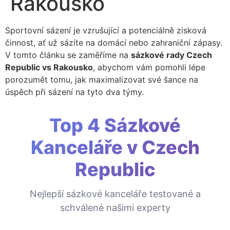
Rakousko
Sportovní sázení je vzrušující a potenciálně zisková
činnost, ať už sázíte na domácí nebo zahraniční zápasy.
V tomto článku se zaměříme na
sázkové rady Czech
Republic vs Rakousko
, abychom vám pomohli lépe
porozumět tomu, jak maximalizovat své šance na
úspěch při sázení na tyto dva týmy.
Top 4 Sázkové
Kanceláře v Czech
Republic
Nejlepší sázkové kanceláře testované a
schválené našimi experty