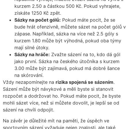
kurzem 2.50 a částkou 500 Kč. Pokud vyhrajete,
získáte 1250 Kč zpět.
Sázky na počet gólů:
Pokud máte pocit, že se
bude hrát ofenzivně, můžete sázet na počet gólů v
zápase. Například, sázka na více než 2.5 góly s
kurzem 1.80 může být výhodná, pokud oba týmy
mají silné útoky.
Sázky na hráče:
Zvažte sázení na to, kdo dá gól
jako první. Sázka na českého útočníka s kurzem
3.00 může být zajímavá, pokud má dobré šance
na skórování.
Vždy nezapomínejte na
rizika spojená se sázením
.
Sázení může být návykové a měli byste si stanovit
rozpočet a dodržovat ho. Pokud máte pocit, že byste
mohli sázet více, než si můžete dovolit, je lepší se od
sázení na chvíli odpojit.
Na závěr je důležité mít na paměti, že úspěch ve
sportovním sázení vyžaduje nejen znalosti, ale také