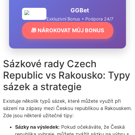
GGBet
Exkluzivní Bonus + Podpora 24/7
🎁 NÁROKOVAT MŮJ BONUS
Sázkové rady Czech
Republic vs Rakousko: Typy
sázek a strategie
Existuje několik typů sázek, které můžete využít při
sázení na zápasy mezi Českou republikou a Rakouskem.
Zde jsou některé užitečné tipy:
Sázky na výsledek:
Pokud očekáváte, že Česká
republika vyhraje, můžete zvážit sázku na výhru s