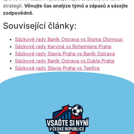
strategii.
Věnujte čas analýze týmů a zápasů a sázejte
zodpovědně.
Související články:
Sázkové rady Baník Ostrava vs Sigma Olomouc
Sázkové rady Karviná vs Bohemians Praha
Sázkové rady Slavia Praha vs Baník Ostrava
Sázkové rady Baník Ostrava vs Dukla Praha
Sázkové rady Slavia Praha vs Teplice