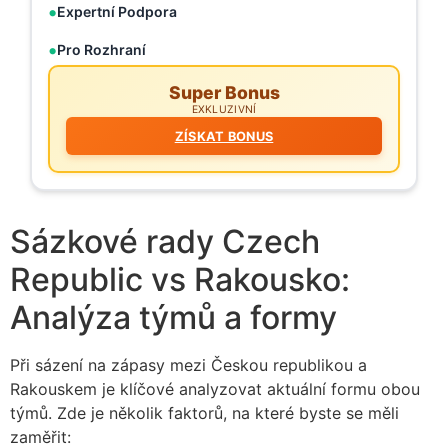
Expertní Podpora
Pro Rozhraní
Super Bonus
EXKLUZIVNÍ
ZÍSKAT BONUS
Sázkové rady Czech
Republic vs Rakousko:
Analýza týmů a formy
Při sázení na zápasy mezi Českou republikou a
Rakouskem je klíčové analyzovat aktuální formu obou
týmů. Zde je několik faktorů, na které byste se měli
zaměřit: