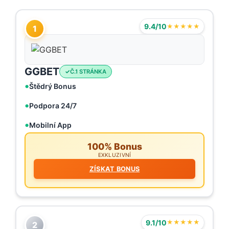
9.4/10
★★★★★
1
GGBET
Č.1 STRÁNKA
Štědrý Bonus
Podpora 24/7
Mobilní App
100% Bonus
EXKLUZIVNÍ
ZÍSKAT BONUS
9.1/10
★★★★★
2