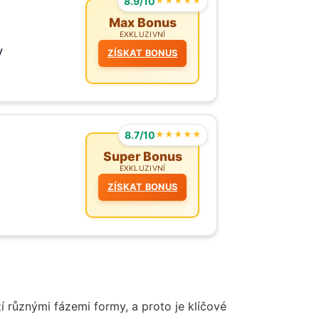
8.9/10
★★★★★
Max Bonus
EXKLUZIVNÍ
y
ZÍSKAT BONUS
8.7/10
★★★★★
Super Bonus
EXKLUZIVNÍ
ZÍSKAT BONUS
 různými fázemi formy, a proto je klíčové