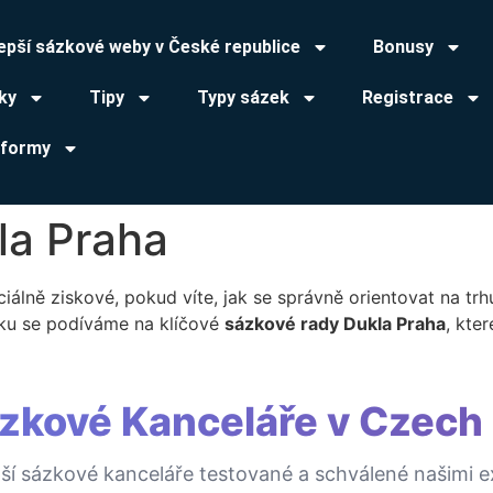
lepší sázkové weby v České republice
Bonusy
ky
Tipy
Typy sázek
Registrace
tformy
la Praha
álně ziskové, pokud víte, jak se správně orientovat na trhu.
ku se podíváme na klíčové
sázkové rady Dukla Praha
, kte
zkové Kanceláře v Czech
pší sázkové kanceláře testované a schválené našimi e