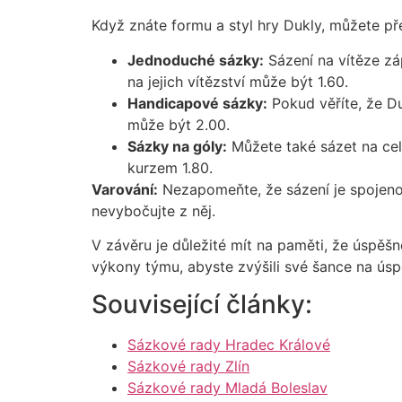
Když znáte formu a styl hry Dukly, můžete př
Jednoduché sázky:
Sázení na vítěze zá
na jejich vítězství může být 1.60.
Handicapové sázky:
Pokud věříte, že Du
může být 2.00.
Sázky na góly:
Můžete také sázet na cel
kurzem 1.80.
Varování:
Nezapomeňte, že sázení je spojeno 
nevybočujte z něj.
V závěru je důležité mít na paměti, že úspěšné
výkony týmu, abyste zvýšili své šance na úsp
Související články:
Sázkové rady Hradec Králové
Sázkové rady Zlín
Sázkové rady Mladá Boleslav