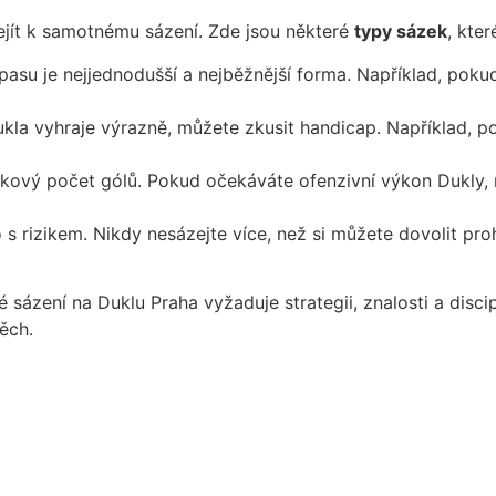
ejít k samotnému sázení. Zde jsou některé
typy sázek
, kter
pasu je nejjednodušší a nejběžnější forma. Například, pokud
kla vyhraje výrazně, můžete zkusit handicap. Například, p
kový počet gólů. Pokud očekáváte ofenzivní výkon Dukly, 
s rizikem. Nikdy nesázejte více, než si můžete dovolit pr
 sázení na Duklu Praha vyžaduje strategii, znalosti a discip
ěch.