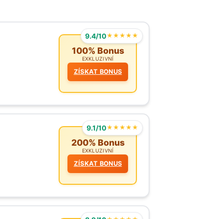
9.4/10
★★★★★
100% Bonus
EXKLUZIVNÍ
ZÍSKAT BONUS
9.1/10
★★★★★
200% Bonus
EXKLUZIVNÍ
g
ZÍSKAT BONUS