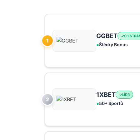
GGBET
Č.1 STR
1
Štědrý Bonus
1XBET
LÍDR
2
50+ Sportů