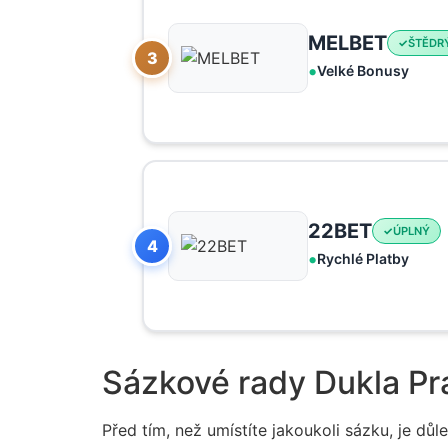
MELBET
ŠTĚDR
3
Velké Bonusy
22BET
ÚPLNÝ
4
Rychlé Platby
Sázkové rady Dukla Pr
Před tím, než umístíte jakoukoli sázku, je dů