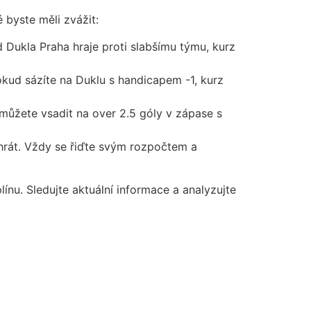
é byste měli zvážit:
 Dukla Praha hraje proti slabšímu týmu, kurz
okud sázíte na Duklu s handicapem -1, kurz
můžete vsadit na over 2.5 góly v zápase s
ohrát. Vždy se řiďte svým rozpočtem a
línu. Sledujte aktuální informace a analyzujte