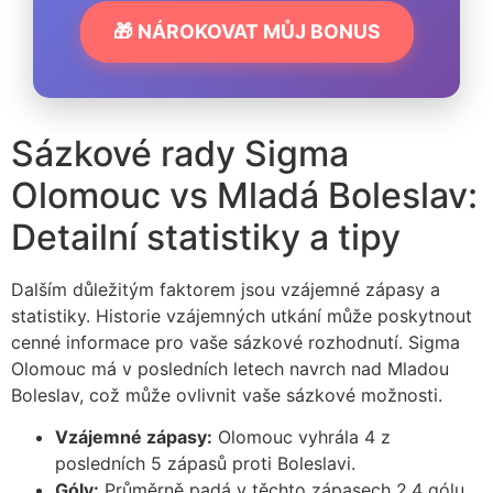
🎁 NÁROKOVAT MŮJ BONUS
Sázkové rady Sigma
Olomouc vs Mladá Boleslav:
Detailní statistiky a tipy
Dalším důležitým faktorem jsou vzájemné zápasy a
statistiky. Historie vzájemných utkání může poskytnout
cenné informace pro vaše sázkové rozhodnutí. Sigma
Olomouc má v posledních letech navrch nad Mladou
Boleslav, což může ovlivnit vaše sázkové možnosti.
Vzájemné zápasy:
Olomouc vyhrála 4 z
posledních 5 zápasů proti Boleslavi.
Góly:
Průměrně padá v těchto zápasech 2.4 gólu,