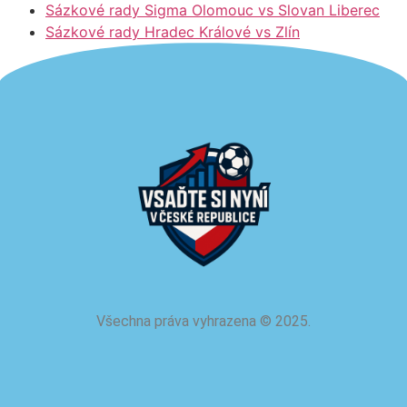
Sázkové rady Sigma Olomouc vs Slovan Liberec
Sázkové rady Hradec Králové vs Zlín
Všechna práva vyhrazena
©
2025.