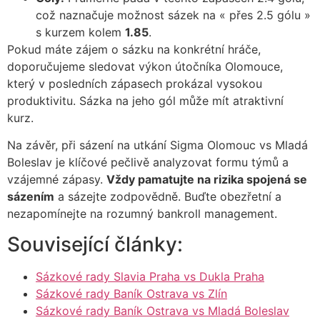
což naznačuje možnost sázek na « přes 2.5 gólu »
s kurzem kolem
1.85
.
Pokud máte zájem o sázku na konkrétní hráče,
doporučujeme sledovat výkon útočníka Olomouce,
který v posledních zápasech prokázal vysokou
produktivitu. Sázka na jeho gól může mít atraktivní
kurz.
Na závěr, při sázení na utkání Sigma Olomouc vs Mladá
Boleslav je klíčové pečlivě analyzovat formu týmů a
vzájemné zápasy.
Vždy pamatujte na rizika spojená se
sázením
a sázejte zodpovědně. Buďte obezřetní a
nezapomínejte na rozumný bankroll management.
Související články:
Sázkové rady Slavia Praha vs Dukla Praha
Sázkové rady Baník Ostrava vs Zlín
Sázkové rady Baník Ostrava vs Mladá Boleslav