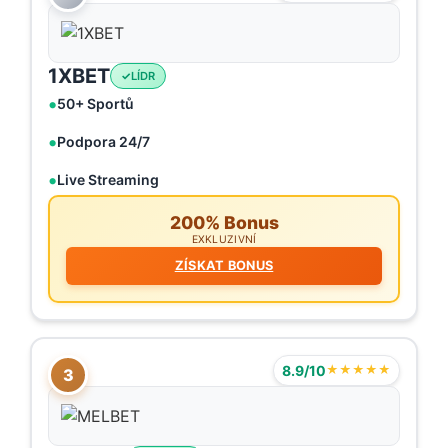
1XBET
LÍDR
50+ Sportů
Podpora 24/7
Live Streaming
200% Bonus
EXKLUZIVNÍ
ZÍSKAT BONUS
8.9/10
★★★★★
3