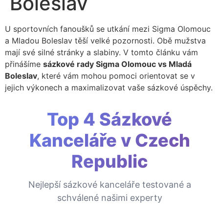
Boleslav
U sportovních fanoušků se utkání mezi Sigma Olomouc
a Mladou Boleslav těší velké pozornosti. Obě mužstva
mají své silné stránky a slabiny. V tomto článku vám
přinášíme
sázkové rady Sigma Olomouc vs Mladá
Boleslav
, které vám mohou pomoci orientovat se v
jejich výkonech a maximalizovat vaše sázkové úspěchy.
Top 4 Sázkové
Kanceláře v Czech
Republic
Nejlepší sázkové kanceláře testované a
schválené našimi experty