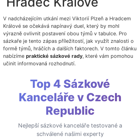
Hradec Králové
V nadcházejícím utkání mezi Viktorií Plzeň a Hradcem
Králové se očekává napínavý duel, který by mohl
výrazně ovlivnit postavení obou týmů v tabulce. Pro
sázkaře je tento zápas příležitostí, jak využít znalosti o
formě týmů, hráčích a dalších faktorech. V tomto článku
nabízíme
praktické sázkové rady
, které vám pomohou
učinit informovaná rozhodnutí.
Top 4 Sázkové
Kanceláře v Czech
Republic
Nejlepší sázkové kanceláře testované a
schválené našimi experty