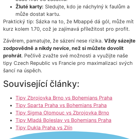
Žluté karty:
Sledujte, kdo je náchylný k faulům a
může dostat kartu.
Praktický tip: Sázka na to, že Mbappé dá gól, může mít
kurz kolem 1.70, což je zajímavá příležitost pro profit.
Závěrem, pamatujte, že sázení nese rizika.
Vždy sázejte
zodpovědně a nikdy nevíce, než si můžete dovolit
prohrát
. Pečlivě zvažte své možnosti a využijte naše
tipy Czech Republic vs Francie pro maximalizaci svých
šancí na úspěch.
Související články:
Tipy Zbrojovka Brno vs Bohemians Praha
Tipy Sparta Praha vs Bohemians Praha
Tipy Sigma Olomouc vs Zbrojovka Brno
Tipy Mladá Boleslav vs Bohemians Praha
Tipy Dukla Praha vs Zlín