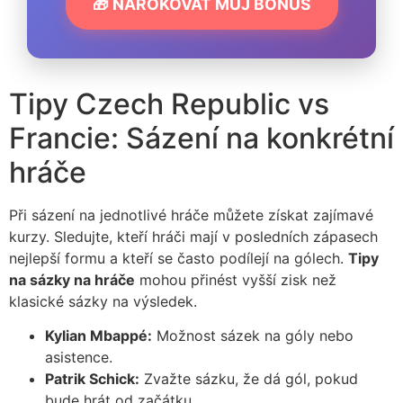
🎁 NÁROKOVAT MŮJ BONUS
Tipy Czech Republic vs
Francie: Sázení na konkrétní
hráče
Při sázení na jednotlivé hráče můžete získat zajímavé
kurzy. Sledujte, kteří hráči mají v posledních zápasech
nejlepší formu a kteří se často podílejí na gólech.
Tipy
na sázky na hráče
mohou přinést vyšší zisk než
klasické sázky na výsledek.
Kylian Mbappé:
Možnost sázek na góly nebo
asistence.
Patrik Schick:
Zvažte sázku, že dá gól, pokud
bude hrát od začátku.