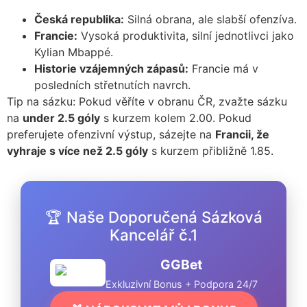
Česká republika:
Silná obrana, ale slabší ofenzíva.
Francie:
Vysoká produktivita, silní jednotlivci jako
Kylian Mbappé.
Historie vzájemných zápasů:
Francie má v
posledních střetnutích navrch.
Tip na sázku: Pokud věříte v obranu ČR, zvažte sázku
na
under 2.5 góly
s kurzem kolem 2.00. Pokud
preferujete ofenzivní výstup, sázejte na
Francii, že
vyhraje s více než 2.5 góly
s kurzem přibližně 1.85.
🏆 Naše Doporučená Sázková
Kancelář č.1
GGBet
Exkluzivní Bonus + Podpora 24/7