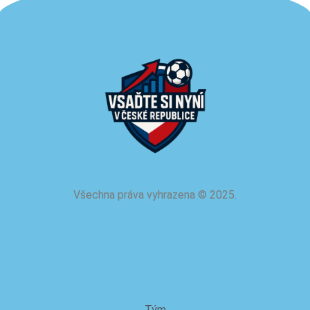
Všechna práva vyhrazena
©
2025.
o nás
Tým