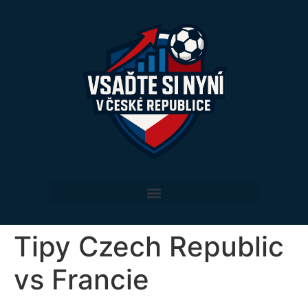
Tipy Czech Republic
vs Francie