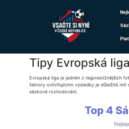
Nej
Sáz
Pla
Tipy Evropská lig
Evropská liga je jedním z nejprestižnějších f
faktory ovlivňujícími výsledky je důležité mí
sázkové rozhodování.
Top 4 Sá
Nejle