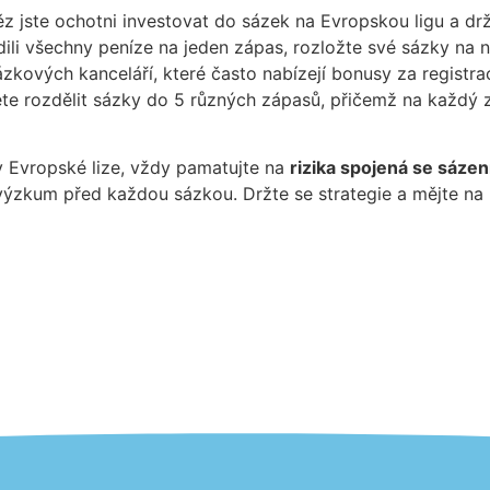
ěz jste ochotni investovat do sázek na Evropskou ligu a dr
ili všechny peníze na jeden zápas, rozložte své sázky na ně
zkových kanceláří, které často nabízejí bonusy za registra
ete rozdělit sázky do 5 různých zápasů, přičemž na každý
v Evropské lize, vždy pamatujte na
rizika spojená se sáze
výzkum před každou sázkou. Držte se strategie a mějte na 