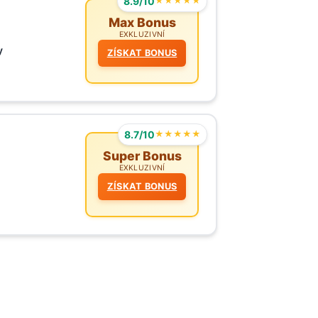
8.9/10
★★★★★
Max Bonus
EXKLUZIVNÍ
y
ZÍSKAT BONUS
8.7/10
★★★★★
Super Bonus
EXKLUZIVNÍ
ZÍSKAT BONUS