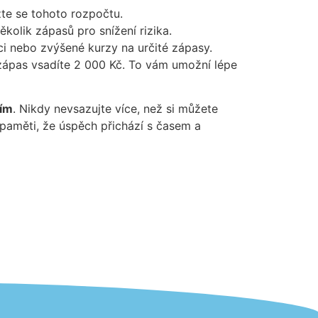
žte se tohoto rozpočtu.
kolik zápasů pro snížení rizika.
ci nebo zvýšené kurzy na určité zápasy.
 zápas vsadíte 2 000 Kč. To vám umožní lépe
ním
. Nikdy nevsazujte více, než si můžete
paměti, že úspěch přichází s časem a