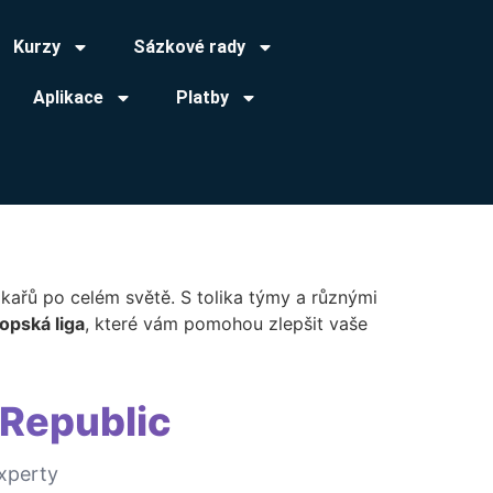
Kurzy
Sázkové rady
Aplikace
Platby
zkařů po celém světě. S tolika týmy a různými
ropská liga
, které vám pomohou zlepšit vaše
 Republic
xperty