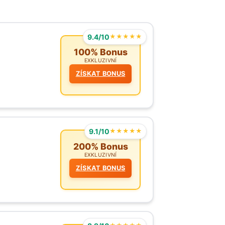
9.4/10
★★★★★
100% Bonus
EXKLUZIVNÍ
ZÍSKAT BONUS
9.1/10
★★★★★
200% Bonus
EXKLUZIVNÍ
g
ZÍSKAT BONUS