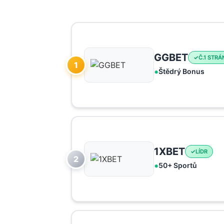
GGBET
Č.1 STR
1
Štědrý Bonus
1XBET
LÍDR
2
50+ Sportů