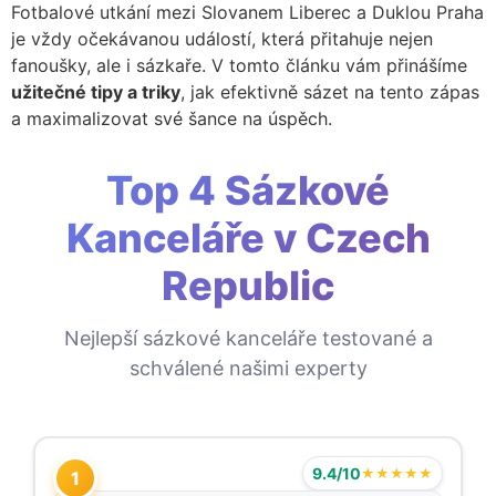
Fotbalové utkání mezi Slovanem Liberec a Duklou Praha
je vždy očekávanou událostí, která přitahuje nejen
fanoušky, ale i sázkaře. V tomto článku vám přinášíme
užitečné tipy a triky
, jak efektivně sázet na tento zápas
a maximalizovat své šance na úspěch.
Top 4 Sázkové
Kanceláře v Czech
Republic
Nejlepší sázkové kanceláře testované a
schválené našimi experty
9.4/10
★★★★★
1