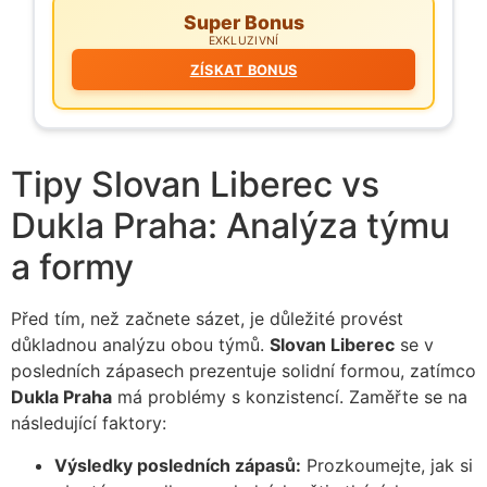
Super Bonus
EXKLUZIVNÍ
ZÍSKAT BONUS
Tipy Slovan Liberec vs
Dukla Praha: Analýza týmu
a formy
Před tím, než začnete sázet, je důležité provést
důkladnou analýzu obou týmů.
Slovan Liberec
se v
posledních zápasech prezentuje solidní formou, zatímco
Dukla Praha
má problémy s konzistencí. Zaměřte se na
následující faktory:
Výsledky posledních zápasů:
Prozkoumejte, jak si