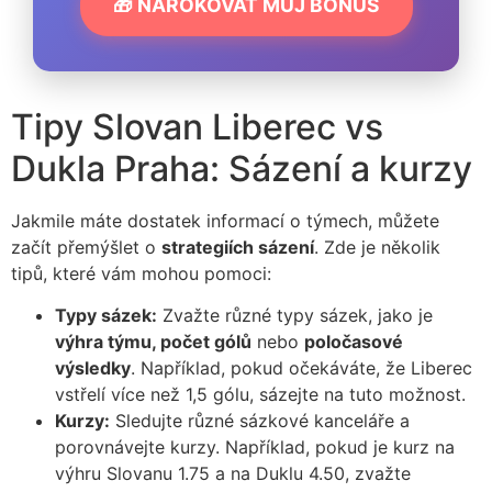
🎁 NÁROKOVAT MŮJ BONUS
Tipy Slovan Liberec vs
Dukla Praha: Sázení a kurzy
Jakmile máte dostatek informací o týmech, můžete
začít přemýšlet o
strategiích sázení
. Zde je několik
tipů, které vám mohou pomoci:
Typy sázek:
Zvažte různé typy sázek, jako je
výhra týmu, počet gólů
nebo
poločasové
výsledky
. Například, pokud očekáváte, že Liberec
vstřelí více než 1,5 gólu, sázejte na tuto možnost.
Kurzy:
Sledujte různé sázkové kanceláře a
porovnávejte kurzy. Například, pokud je kurz na
výhru Slovanu 1.75 a na Duklu 4.50, zvažte