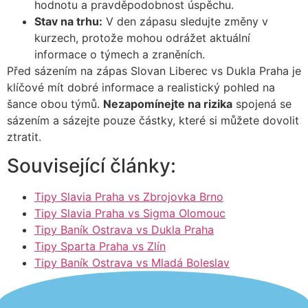
hodnotu a pravděpodobnost úspěchu.
Stav na trhu:
V den zápasu sledujte změny v
kurzech, protože mohou odrážet aktuální
informace o týmech a zraněních.
Před sázením na zápas Slovan Liberec vs Dukla Praha je
klíčové mít dobré informace a realistický pohled na
šance obou týmů.
Nezapomínejte na rizika
spojená se
sázením a sázejte pouze částky, které si můžete dovolit
ztratit.
Související články:
Tipy Slavia Praha vs Zbrojovka Brno
Tipy Slavia Praha vs Sigma Olomouc
Tipy Baník Ostrava vs Dukla Praha
Tipy Sparta Praha vs Zlín
Tipy Baník Ostrava vs Mladá Boleslav