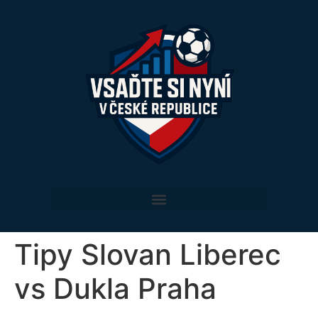
Tipy Slovan Liberec
vs Dukla Praha