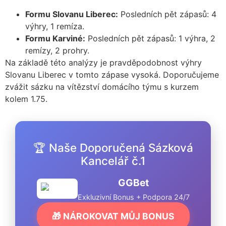
Formu Slovanu Liberec:
Posledních pět zápasů: 4
výhry, 1 remíza.
Formu Karviné:
Posledních pět zápasů: 1 výhra, 2
remízy, 2 prohry.
Na základě této analýzy je pravděpodobnost výhry
Slovanu Liberec v tomto zápase vysoká. Doporučujeme
zvážit sázku na vítězství domácího týmu s kurzem
kolem 1.75.
🏆 Naše Doporučená Sázková
Kancelář č.1
GGBet
Exkluzivní Bonus + Podpora 24/7
🎁 NÁROKOVAT MŮJ BONUS