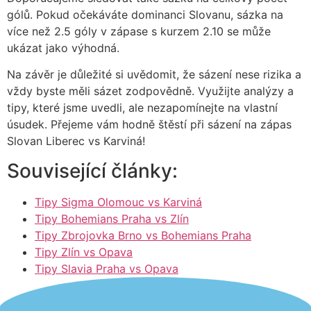
gólů. Pokud očekáváte dominanci Slovanu, sázka na
více než 2.5 góly v zápase s kurzem 2.10 se může
ukázat jako výhodná.
Na závěr je důležité si uvědomit, že sázení nese rizika a
vždy byste měli sázet zodpovědně. Využijte analýzy a
tipy, které jsme uvedli, ale nezapomínejte na vlastní
úsudek. Přejeme vám hodně štěstí při sázení na zápas
Slovan Liberec vs Karviná!
Související články:
Tipy Sigma Olomouc vs Karviná
Tipy Bohemians Praha vs Zlín
Tipy Zbrojovka Brno vs Bohemians Praha
Tipy Zlín vs Opava
Tipy Slavia Praha vs Opava