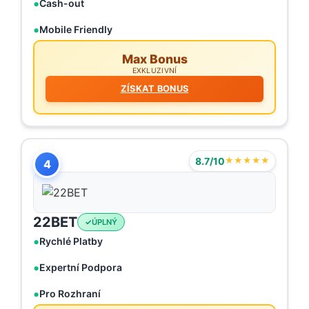
Cash-out
Mobile Friendly
Max Bonus
EXKLUZIVNÍ
ZÍSKAT BONUS
8.7/10
★★★★★
4
22BET
ÚPLNÝ
Rychlé Platby
Expertní Podpora
Pro Rozhraní