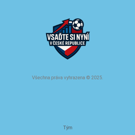
Všechna práva vyhrazena
©
2025.
o nás
Tým