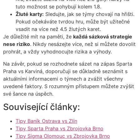
tuto možnost se pohybují kolem 1.8.
Žluté karty:
Sledujte, jak se týmy chovají na hřišti.
Pokud očekáváte tvrdou hru, může být užitečné
vsadit na více než 4.5 žlutých karet.
Je důležité mít na paměti, že
každá sázková strategie
nese riziko
. Nikdy nesázejte více, než si můžete dovolit
prohrát, a vždy vyhodnocujte rizika a výhody.
Na závěr, pokud se rozhodnete sázet na zápas Sparta
Praha vs Karviná, doporučuji se důkladně seznámit s
aktuálními informacemi o týmech a zvážit všechny
uvedené faktory. S rozumným přístupem můžete zvýšit
své šance na úspěch.
Související články:
Tipy Baník Ostrava vs Zlín
Tipy Sparta Praha vs Zbrojovka Brno
Tipy Sigma Olomouc vs Zbrojovka Brno