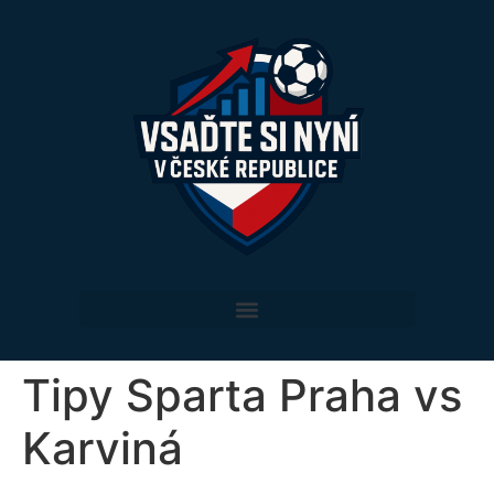
Tipy Sparta Praha vs
Karviná