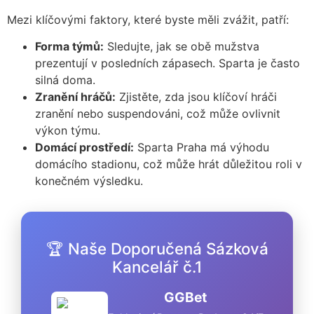
Mezi klíčovými faktory, které byste měli zvážit, patří:
Forma týmů:
Sledujte, jak se obě mužstva
prezentují v posledních zápasech. Sparta je často
silná doma.
Zranění hráčů:
Zjistěte, zda jsou klíčoví hráči
zranění nebo suspendováni, což může ovlivnit
výkon týmu.
Domácí prostředí:
Sparta Praha má výhodu
domácího stadionu, což může hrát důležitou roli v
konečném výsledku.
🏆 Naše Doporučená Sázková
Kancelář č.1
GGBet