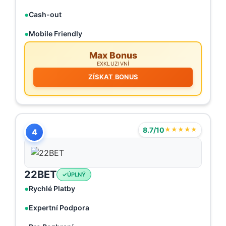
Cash-out
Mobile Friendly
Max Bonus
EXKLUZIVNÍ
ZÍSKAT BONUS
8.7/10
★★★★★
4
22BET
ÚPLNÝ
Rychlé Platby
Expertní Podpora