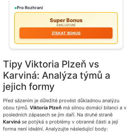
Pro Rozhraní
Super Bonus
EXKLUZIVNÍ
ZÍSKAT BONUS
Tipy Viktoria Plzeň vs
Karviná: Analýza týmů a
jejich formy
Před sázením je důležité provést důkladnou analýzu
obou týmů.
Viktoria Plzeň
má silnou domácí bilanci a v
posledních zápasech se jim daří. Na druhé straně
Karviná
se potýká s problémy v obranné části a její
forma není ideální. Analyzujte následující body: