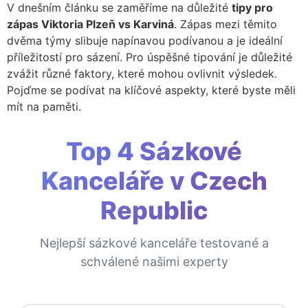
V dnešním článku se zaměříme na důležité
tipy pro
zápas Viktoria Plzeň vs Karviná
. Zápas mezi těmito
dvěma týmy slibuje napínavou podívanou a je ideální
příležitostí pro sázení. Pro úspěšné tipování je důležité
zvážit různé faktory, které mohou ovlivnit výsledek.
Pojďme se podívat na klíčové aspekty, které byste měli
mít na paměti.
Top 4 Sázkové
Kanceláře v Czech
Republic
Nejlepší sázkové kanceláře testované a
schválené našimi experty