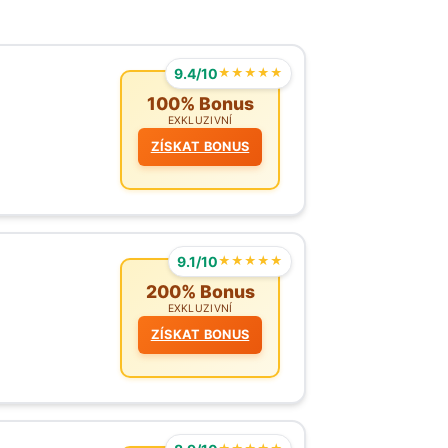
9.4/10
★★★★★
100% Bonus
EXKLUZIVNÍ
ZÍSKAT BONUS
9.1/10
★★★★★
200% Bonus
EXKLUZIVNÍ
g
ZÍSKAT BONUS