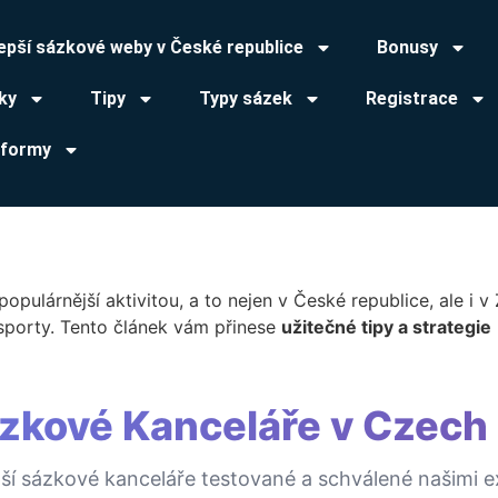
lepší sázkové weby v České republice
Bonusy
ky
Tipy
Typy sázek
Registrace
tformy
populárnější aktivitou, a to nejen v České republice, ale i v
 sporty. Tento článek vám přinese
užitečné tipy a strategie
zkové Kanceláře v Czech
pší sázkové kanceláře testované a schválené našimi e