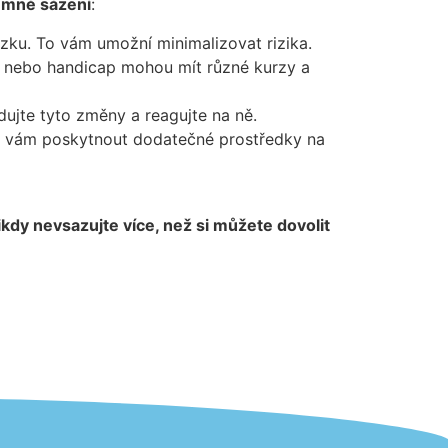
zumné sázení
:
zku. To vám umožní minimalizovat rizika.
zu nebo handicap mohou mít různé kurzy a
ujte tyto změny a reagujte na ně.
ou vám poskytnout dodatečné prostředky na
kdy nevsazujte více, než si můžete dovolit