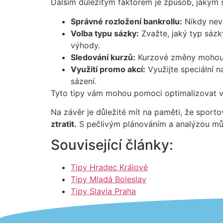
Dalším důležitým faktorem je způsob, jakým s
Správné rozložení bankrollu:
Nikdy nevs
Volba typu sázky:
Zvažte, jaký typ sázk
výhody.
Sledování kurzů:
Kurzové změny mohou in
Využití promo akcí:
Využijte speciální 
sázení.
Tyto tipy vám mohou pomoci optimalizovat v
Na závěr je důležité mít na paměti, že sportov
ztratit.
S pečlivým plánováním a analýzou můž
Související články:
Tipy Hradec Králové
Tipy Mladá Boleslav
Tipy Slavia Praha