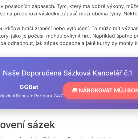
í v posledních zápasech. Tým, který má dobré výkony, může 
se na předchozí výsledky zápasů mezi oběma týmy. Někter
sou klíčoví hráči zranění nebo vyloučení. To může mít výz
ory, jako je počasí, mohou ovlivnit hru. Například špatné p
épe odhadnout, jak zápas dopadne a jaké kurzy by mohly b
 Naše Doporučená Sázková Kancelář č.1
GGBet
🎁 NÁROKOVAT MŮJ BO
kluzivní Bonus + Podpora 24/7
novení sázek