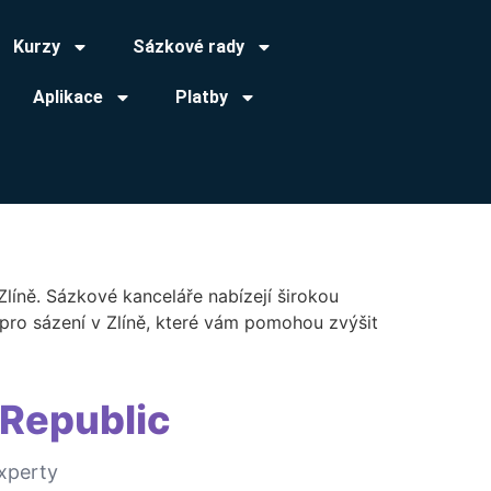
Kurzy
Sázkové rady
Aplikace
Platby
 Zlíně. Sázkové kanceláře nabízejí širokou
pro sázení v Zlíně, které vám pomohou zvýšit
 Republic
xperty