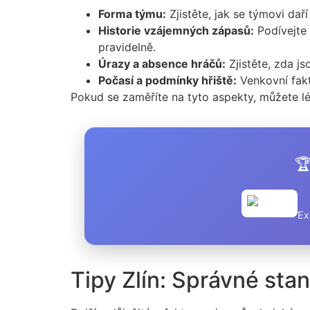
Forma týmu:
Zjistěte, jak se týmovi dař
Historie vzájemných zápasů:
Podívejte 
pravidelně.
Úrazy a absence hráčů:
Zjistěte, zda j
Počasí a podmínky hřiště:
Venkovní fakt
Pokud se zaměříte na tyto aspekty, můžete l

Ex
Tipy Zlín: Správné sta