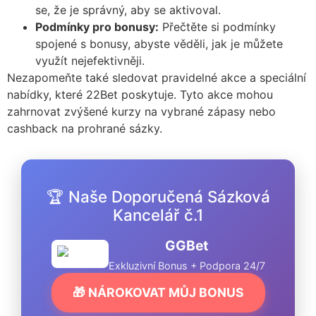
se, že je správný, aby se aktivoval.
Podmínky pro bonusy:
Přečtěte si podmínky
spojené s bonusy, abyste věděli, jak je můžete
využít nejefektivněji.
Nezapomeňte také sledovat pravidelné akce a speciální
nabídky, které 22Bet poskytuje. Tyto akce mohou
zahrnovat zvýšené kurzy na vybrané zápasy nebo
cashback na prohrané sázky.
🏆 Naše Doporučená Sázková
Kancelář č.1
GGBet
Exkluzivní Bonus + Podpora 24/7
🎁 NÁROKOVAT MŮJ BONUS