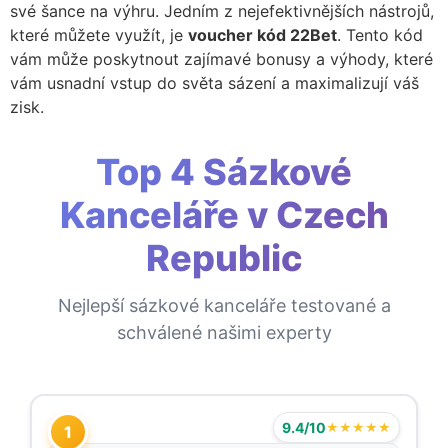
své šance na výhru. Jedním z nejefektivnějších nástrojů,
které můžete využít, je
voucher kód 22Bet
. Tento kód
vám může poskytnout zajímavé bonusy a výhody, které
vám usnadní vstup do světa sázení a maximalizují váš
zisk.
Top 4 Sázkové
Kanceláře v Czech
Republic
Nejlepší sázkové kanceláře testované a
schválené našimi experty
9.4/10
★★★★★
1