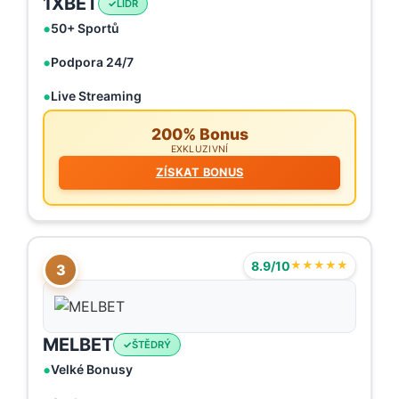
1XBET
LÍDR
50+ Sportů
Podpora 24/7
Live Streaming
200% Bonus
EXKLUZIVNÍ
ZÍSKAT BONUS
8.9/10
★★★★★
3
MELBET
ŠTĚDRÝ
Velké Bonusy