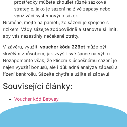
prostředky můžete zkoušet různé sázkové
strategie, jako je sázení na živé zápasy nebo
využívání systémových sázek.
Nicméně, mějte na paměti, že sázení je spojeno s
rizikem. Vždy sázejte zodpovědně a stanovte si limit,
aby vás nezastihly nečekané ztráty.
V závěru, využití
voucher kódu 22Bet
může být
skvělým způsobem, jak zvýšit své šance na výhru.
Nezapomeňte však, že klíčem k úspěšnému sázení je
nejen využití bonusů, ale i důkladná analýza zápasů a
řízení bankrollu. Sázejte chytře a užijte si zábavu!
Související články:
Voucher kód Betway