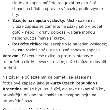
sledovat zápas, můžete reagovat na aktuální
situaci na hřišti a upravit své sázky podle vývoje
hry.
Sázejte na nejisté výsledky:
Místo sázení na
vítěze zápasu se zaměřte na sázky jako « počet
gólů » nebo « druhý poločas », které mohou
nabídnout zajímavější kurzy.
Rozložte riziko:
Nevsázejte vše na jeden výsledek;
zkuste rozložit sázky na různé aspekty zápasu.
Varování:
Sázení nese riziko, a proto si stanovte
rozpočet a nikdy nevsázejte více, než si můžete dovolit
prohrát.
Na závěr je důležité mít na paměti, že sázení na
fotbalové zápasy, jako je
kurzy Czech Republic vs
Argentina
, může být vzrušující, ale také riskantní. Vždy
provádějte důkladnou analýzu a nezapomínejte na
odpovědné sázení.