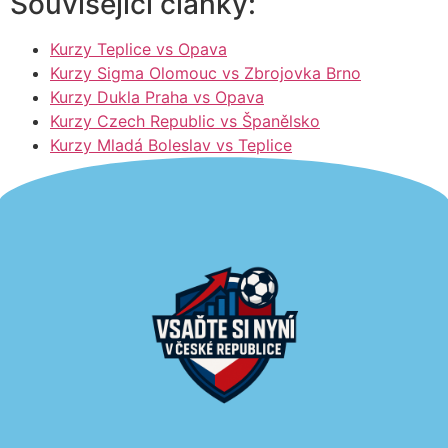
Související články:
Kurzy Teplice vs Opava
Kurzy Sigma Olomouc vs Zbrojovka Brno
Kurzy Dukla Praha vs Opava
Kurzy Czech Republic vs Španělsko
Kurzy Mladá Boleslav vs Teplice