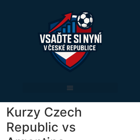
Kurzy Czech
Republic vs