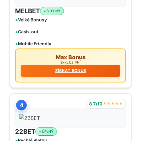
MELBET
ŠTĚDRÝ
Velké Bonusy
Cash-out
Mobile Friendly
Max Bonus
EXKLUZIVNÍ
ZÍSKAT BONUS
8.7/10
★★★★★
4
22BET
ÚPLNÝ
Rychlé Platby