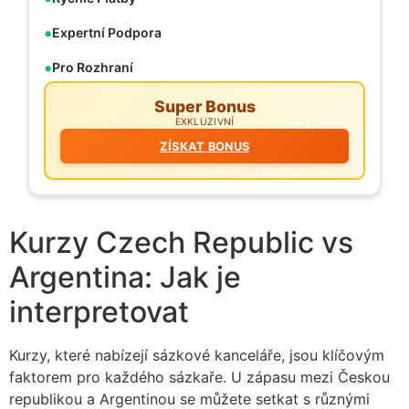
Expertní Podpora
Pro Rozhraní
Super Bonus
EXKLUZIVNÍ
ZÍSKAT BONUS
Kurzy Czech Republic vs
Argentina: Jak je
interpretovat
Kurzy, které nabízejí sázkové kanceláře, jsou klíčovým
faktorem pro každého sázkaře. U zápasu mezi Českou
republikou a Argentinou se můžete setkat s různými