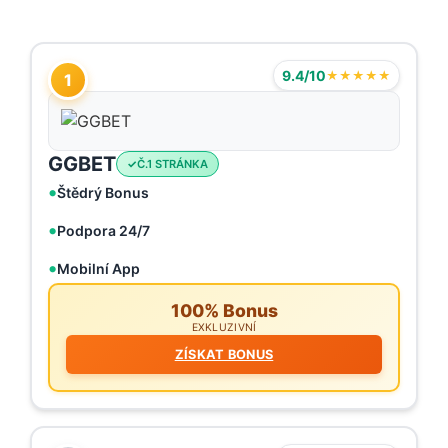
9.4/10
★★★★★
1
GGBET
Č.1 STRÁNKA
Štědrý Bonus
Podpora 24/7
Mobilní App
100% Bonus
EXKLUZIVNÍ
ZÍSKAT BONUS