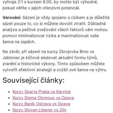
vyhraje 2:1 s kurzem 8.00, by mohlo být výhodné,
pokud věříte v jejich ofenzivní potenciál.
Varování:
Sázení je vždy spojeno s rizikem a je důležité
sázet pouze to, co si můžete dovolit ztratit. Důkladná
analýza a pečlivé zvažování všech faktorů vám mohou
pomoci minimalizovat rizika a maximalizovat vaše
šance na úspěch.
Na závěr, při sázení na kurzy Zbrojovka Brno vs
Jablonec je klíčové sledovat aktuální formu týmů,
zranění a historické výkony. Tímto způsobem můžete
vytvořit efektivní strategii a zvýšit své šance na výhru.
Související články:
Kurzy Sparta Praha vs Karviná
Kurzy Sigma Olomouc vs Opava
Kurzy Baník Ostrava vs Opava
Kurzy Slovan Liberec vs Zlín