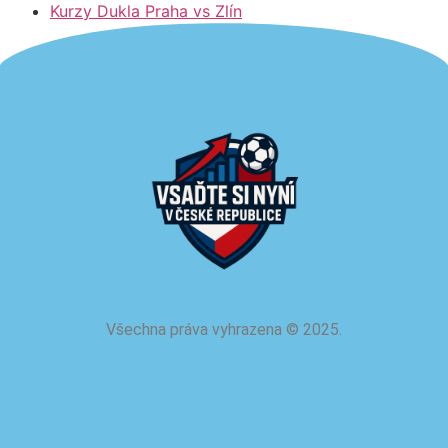
Kurzy Dukla Praha vs Zlín
Všechna práva vyhrazena
©
2025.