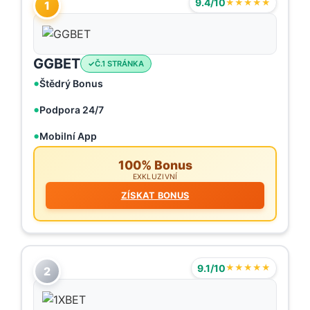
9.4/10
★★★★★
1
GGBET
Č.1 STRÁNKA
Štědrý Bonus
Podpora 24/7
Mobilní App
100% Bonus
EXKLUZIVNÍ
ZÍSKAT BONUS
9.1/10
★★★★★
2