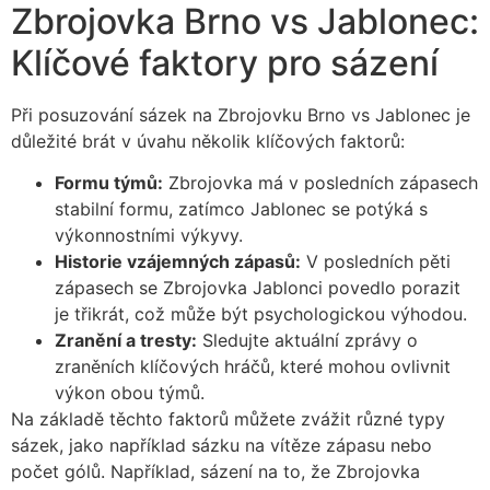
Zbrojovka Brno vs Jablonec:
Klíčové faktory pro sázení
Při posuzování sázek na Zbrojovku Brno vs Jablonec je
důležité brát v úvahu několik klíčových faktorů:
Formu týmů:
Zbrojovka má v posledních zápasech
stabilní formu, zatímco Jablonec se potýká s
výkonnostními výkyvy.
Historie vzájemných zápasů:
V posledních pěti
zápasech se Zbrojovka Jablonci povedlo porazit
je třikrát, což může být psychologickou výhodou.
Zranění a tresty:
Sledujte aktuální zprávy o
zraněních klíčových hráčů, které mohou ovlivnit
výkon obou týmů.
Na základě těchto faktorů můžete zvážit různé typy
sázek, jako například sázku na vítěze zápasu nebo
počet gólů. Například, sázení na to, že Zbrojovka